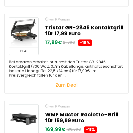
vor 9 Monaten
Tristar GR-2846 Kontaktgrill
für 17,99 Euro
17,99€
21,99€
-18%
DEAL
Bei amazon erhaltet ihr zurzeit den Tristar GR-2846
Kontaktgrill (700 Watt, 0,7m Kabellänge, antihaftbeschichtet,
isolierte Handgriffe, 22,5 x 14 cm) für 17,99€. Im
Preisvergleich fallen für den ...
Zum Deal
vor 9 Monaten
WMF Master Raclette-Grill
für 169,99 Euro
169,99€
189,99€
-11%