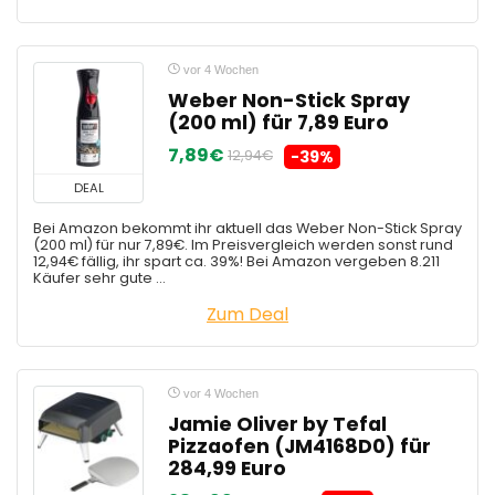
vor 4 Wochen
Weber Non-Stick Spray
(200 ml) für 7,89 Euro
7,89€
12,94€
-39%
DEAL
Bei Amazon bekommt ihr aktuell das Weber Non-Stick Spray
(200 ml) für nur 7,89€. Im Preisvergleich werden sonst rund
12,94€ fällig, ihr spart ca. 39%! Bei Amazon vergeben 8.211
Käufer sehr gute ...
Zum Deal
vor 4 Wochen
Jamie Oliver by Tefal
Pizzaofen (JM4168D0) für
284,99 Euro