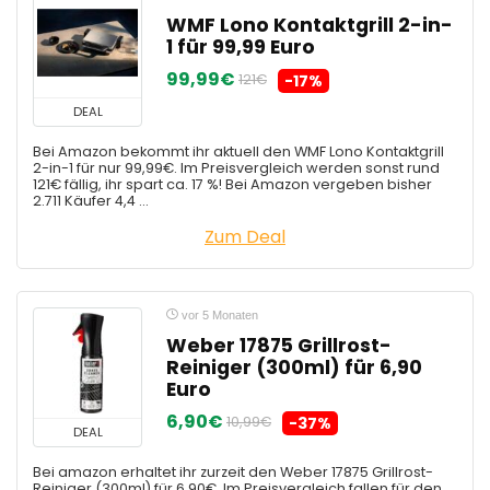
WMF Lono Kontaktgrill 2-in-
1 für 99,99 Euro
99,99€
121€
-17%
DEAL
Bei Amazon bekommt ihr aktuell den WMF Lono Kontaktgrill
2-in-1 für nur 99,99€. Im Preisvergleich werden sonst rund
121€ fällig, ihr spart ca. 17 %! Bei Amazon vergeben bisher
2.711 Käufer 4,4 ...
Zum Deal
vor 5 Monaten
Weber 17875 Grillrost-
Reiniger (300ml) für 6,90
Euro
6,90€
10,99€
-37%
DEAL
Bei amazon erhaltet ihr zurzeit den Weber 17875 Grillrost-
Reiniger (300ml) für 6,90€. Im Preisvergleich fallen für den