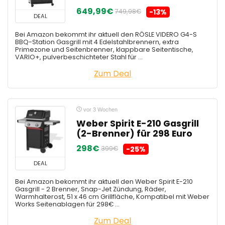
649,99€
749,98€
-13%
DEAL
Bei Amazon bekommt ihr aktuell den RÖSLE VIDERO G4-S
BBQ-Station Gasgrill mit 4 Edelstahlbrennern, extra
Primezone und Seitenbrenner, klappbare Seitentische,
VARIO+, pulverbeschichteter Stahl für ...
Zum Deal
vor 3 Wochen
Weber Spirit E-210 Gasgrill
(2-Brenner) für 298 Euro
298€
399€
-25%
DEAL
Bei Amazon bekommt ihr aktuell den Weber Spirit E-210
Gasgrill - 2 Brenner, Snap-Jet Zündung, Räder,
Warmhalterost, 51 x 46 cm Grillfläche, Kompatibel mit Weber
Works Seitenablagen für 298€ ...
Zum Deal