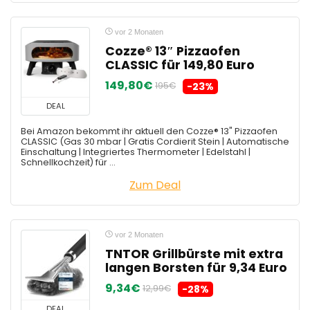
vor 2 Monaten
Cozze® 13″ Pizzaofen
CLASSIC für 149,80 Euro
149,80€
195€
-23%
DEAL
Bei Amazon bekommt ihr aktuell den Cozze® 13" Pizzaofen
CLASSIC (Gas 30 mbar | Gratis Cordierit Stein | Automatische
Einschaltung | Integriertes Thermometer | Edelstahl |
Schnellkochzeit) für ...
Zum Deal
vor 2 Monaten
TNTOR Grillbürste mit extra
langen Borsten für 9,34 Euro
9,34€
12,99€
-28%
DEAL