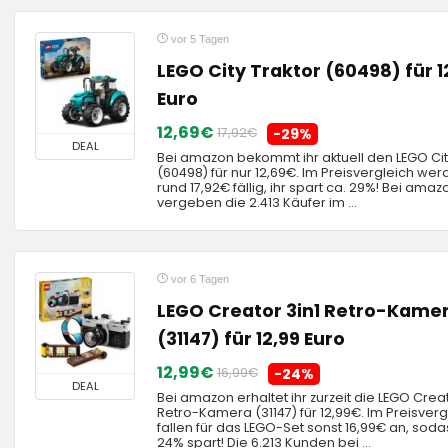
vor 5 Tagen
LEGO City Traktor (60498) für 1
Euro
12,69€
17,92€
-29%
DEAL
Bei amazon bekommt ihr aktuell den LEGO Cit
(60498) für nur 12,69€. Im Preisvergleich wer
rund 17,92€ fällig, ihr spart ca. 29%! Bei amaz
vergeben die 2.413 Käufer im ...
vor 6 Tagen
LEGO Creator 3in1 Retro-Kame
(31147) für 12,99 Euro
12,99€
16,99€
-24%
DEAL
Bei amazon erhaltet ihr zurzeit die LEGO Creat
Retro-Kamera (31147) für 12,99€. Im Preisverg
fallen für das LEGO-Set sonst 16,99€ an, soda
24% spart! Die 6.213 Kunden bei ...