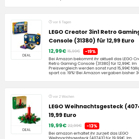
vor 6 Tagen
LEGO Creator 3in1 Retro Gamin
Console (31380) für 12,99 Euro
12,99€
15,99€
-19%
DEAL
Bei Amazon bekommt ihr aktuell das LEGO Cre
Retro Gaming Console (31380) für 12,99€. Im
Preisvergleich werden sonst rund 15,99€ fälli
spart ca. 19%! Bei Amazon vergaben bisher 30
vor 2 Wochen
LEGO Weihnachtsgesteck (4074
19,99 Euro
19,99€
22,99€
-13%
DEAL
Bei amazon erhaltet ihr zurzeit das LEGO
Weihnachtsgesteck (40743) für 19,99€. Im