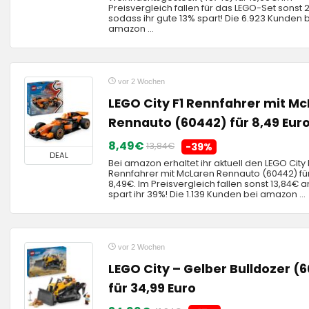
Preisvergleich fallen für das LEGO-Set sonst 
sodass ihr gute 13% spart! Die 6.923 Kunden 
amazon ...
vor 2 Wochen
LEGO City F1 Rennfahrer mit M
Rennauto (60442) für 8,49 Eur
8,49€
13,84€
-39%
DEAL
Bei amazon erhaltet ihr aktuell den LEGO City 
Rennfahrer mit McLaren Rennauto (60442) für
8,49€. Im Preisvergleich fallen sonst 13,84€ a
spart ihr 39%! Die 1.139 Kunden bei amazon ...
vor 2 Wochen
LEGO City – Gelber Bulldozer (
für 34,99 Euro