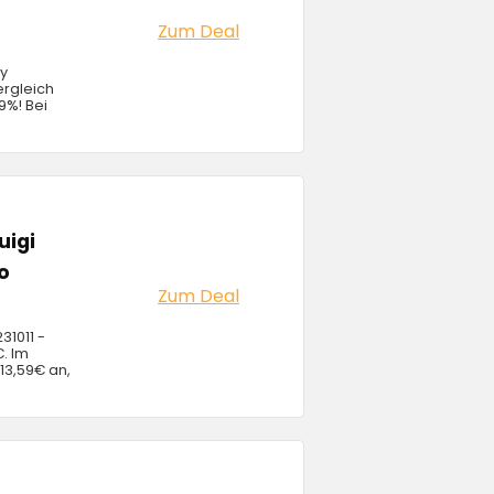
Zum Deal
ty
ergleich
19%! Bei
uigi
o
Zum Deal
31011 -
€. Im
 13,59€ an,