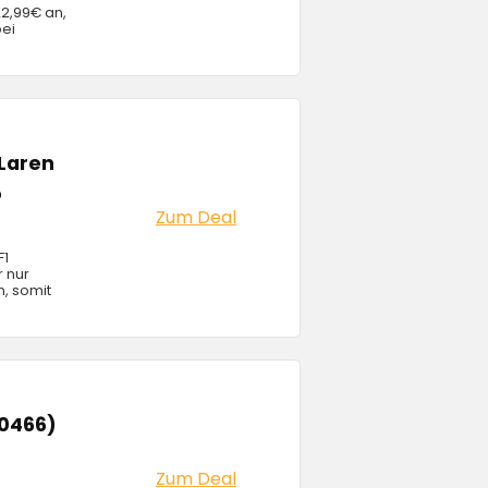
22,99€ an,
bei
cLaren
o
Zum Deal
F1
 nur
n, somit
60466)
Zum Deal