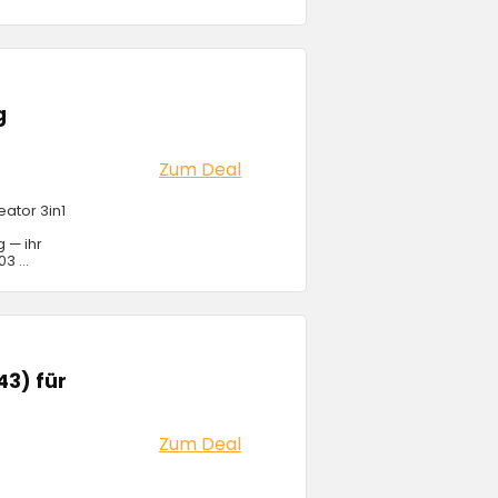
g
Zum Deal
ator 3in1
g — ihr
3 ...
3) für
Zum Deal