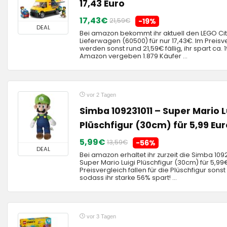
17,43 Euro
17,43€
21,59€
-19%
DEAL
Bei amazon bekommt ihr aktuell den LEGO Ci
Lieferwagen (60500) für nur 17,43€. Im Preisv
werden sonst rund 21,59€ fällig, ihr spart ca. 
Amazon vergeben 1.879 Käufer ...
vor 2 Tagen
Simba 109231011 – Super Mario L
Plüschfigur (30cm) für 5,99 Eur
5,99€
13,59€
-56%
DEAL
Bei amazon erhaltet ihr zurzeit die Simba 1092
Super Mario Luigi Plüschfigur (30cm) für 5,99
Preisvergleich fallen für die Plüschfigur sonst
sodass ihr starke 56% spart! ...
vor 3 Tagen