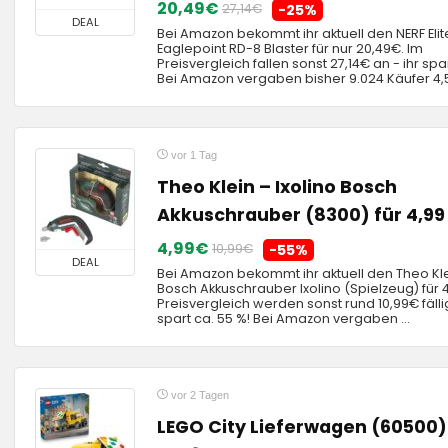
20,49€
27,14€
-25%
DEAL
Bei Amazon bekommt ihr aktuell den NERF Elit
Eaglepoint RD-8 Blaster für nur 20,49€. Im
Preisvergleich fallen sonst 27,14€ an - ihr spa
Bei Amazon vergaben bisher 9.024 Käufer 4,5 
vor 1 Tag
Theo Klein – Ixolino Bosch
Akkuschrauber (8300) für 4,99
4,99€
10,99€
-55%
DEAL
Bei Amazon bekommt ihr aktuell den Theo Kle
Bosch Akkuschrauber Ixolino (Spielzeug) für 
Preisvergleich werden sonst rund 10,99€ fälli
spart ca. 55 %! Bei Amazon vergaben ...
vor 2 Tagen
LEGO City Lieferwagen (60500)