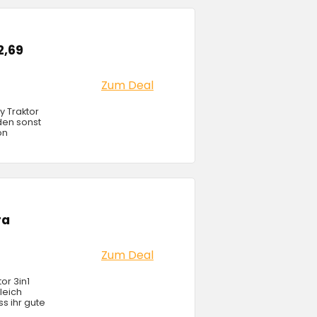
2,69
Zum Deal
y Traktor
den sonst
on
ra
Zum Deal
or 3in1
leich
ss ihr gute