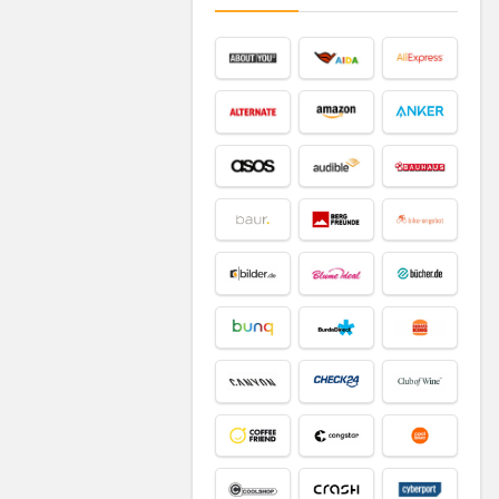
Familie & Kinder
Fashion & Accessoires
Film & Musik
Finanzen &
Kreditkarte
Gaming & Videospiele
Gesellschafts- &
Brettspiele
Grill & Zubehör
Gutscheine
Home & Living
Küche & Haushalt
Lebensmittel
News
Parfum & Düfte
Preisfehler
Prime Day
Seltenes & Sammeln