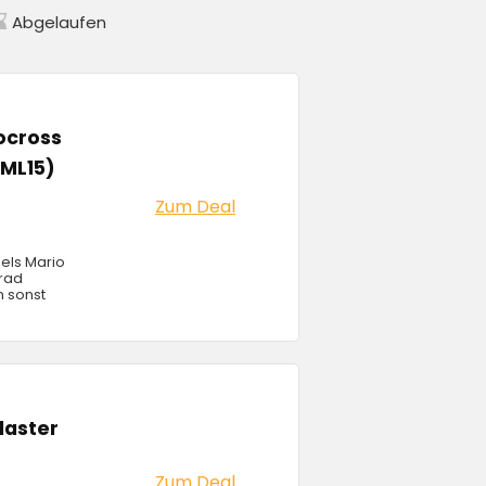
Abgelaufen
ocross
JML15)
Zum Deal
els Mario
rad
n sonst
laster
Zum Deal