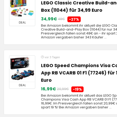
LEGO Classic Creative Build-a
Box (11044) für 34,99 Euro
34,99€
48€
-27%
DEAL
Bei Amazon bekommt ihr aktuell die LEGO Cla
Creative Build-and-Play Box (11044) für nur 3
Preisvergleich fallen sonst 48€ an - ihr spart 
Amazon vergaben bisher 343 Käufer ...
vor 3 Tagen
LEGO Speed Champions Visa C
App RB VCARB 01 F1 (77246) für 
Euro
DEAL
16,99€
20,99€
-19%
Bei Amazon bekommt ihr aktuell das LEGO S
Champions Visa Cash App RB VCARB 01 F1 (77
16,99€. Im Preisvergleich fallen sonst 20,99€ a
spart 19 %! Bei Amazon vergaben bisher ...