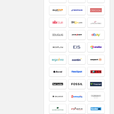
Smartphone &
Smartwatch
Software
Sonstiges
Spielzeug &
Kuscheltiere
Spirituosen &
Getränke
Sport & Outdoor
Supermarkt &
Restaurants
Tiere & Tierbedarf
Uhren & Schmuck
Uncategorized
Urlaub & Reisen
Alle Kategorien