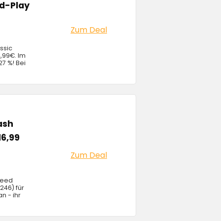
nd-Play
Zum Deal
ssic
4,99€. Im
27 %! Bei
ash
16,99
Zum Deal
peed
246) für
n - ihr