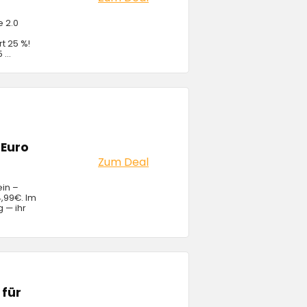
e 2.0
rt 25 %!
...
 Euro
Zum Deal
in –
4,99€. Im
g — ihr
 für