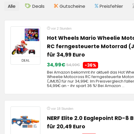
Alle
Deals
Gutscheine
Preisfehler
vor 2 Stunden
Hot Wheels Mario Wheelie Mot
RC ferngesteuerte Motorrad (
für 34,99 Euro
DEAL
34,99€
54,99€
-36%
Bei Amazon bekommt ihr aktuell das Hot Whe
Wheelie Motocross RC ferngesteuerte Motor
(JML15) für nur 34,99€. Im Preisvergleich falle
54,99€ an - ihr spart 36 %! Bei Amazon ...
vor 18 Stunden
NERF Elite 2.0 Eaglepoint RD-8 B
für 20,49 Euro