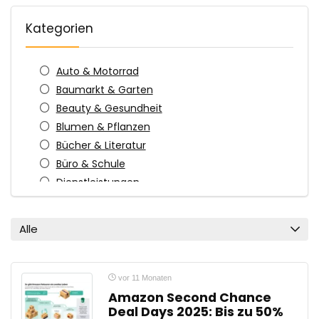
Kategorien
Auto & Motorrad
Baumarkt & Garten
Beauty & Gesundheit
Blumen & Pflanzen
Bücher & Literatur
Büro & Schule
Dienstleistungen
Elektronik
Erotik
Alle
Essen & Trinken
Fahrrad & E-Scooter
Familie & Kinder
vor 11 Monaten
Fashion & Accessoires
Amazon Second Chance
Deal Days 2025: Bis zu 50%
Film & Musik