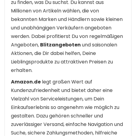
zu finden, was Du suchst. Du kannst aus
Spirituosen & Getränke
Millionen von Artikeln wählen, die von
Sport & Outdoor
bekannten Marken und Händlern sowie kleinen
Supermarkt & Restaurants
Tiere & Tierbedarf
und unabhängigen Verkäufern angeboten
Uhren & Schmuck
werden. Dabei profitierst Du von regelmäßigen
Uncategorized
Angeboten,
Blitzangeboten
und saisonalen
Urlaub & Reisen
Aktionen, die Dir dabei helfen, Deine
Alle Kategorien
Lieblingsprodukte zu attraktiven Preisen zu
erhalten.
Amazon.de
legt großen Wert auf
Kundenzufriedenheit und bietet daher eine
Vielzahl von Serviceleistungen, um Dein
Einkaufserlebnis so angenehm wie möglich zu
gestalten. Dazu gehören schneller und
zuverlässiger Versand, einfache Navigation und
Suche, sichere Zahlungsmethoden, hilfreiche