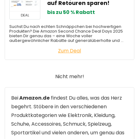
auf Retouren sparen!
Finanzen & Kreditkarte
bis zu 50 % Rabatt
Gaming & Videospiele
DEAL
Gesellschafts- & Brettspiele
Suchst Du nach echten Schnäppchen bei hochwertigen
Grill & Zubehör
Produkten? Die Amazon Second Chance Deal Days 2025
bieten Dir genau das – eine Woche voller
Gutscheine
außergewöhnlicher Rabatte auf generalüberholte und ...
Home & Living
Zum Deal
Küche & Haushalt
Lebensmittel
News
Nicht mehr!
Parfum & Düfte
Preisfehler
Prime Day
Bei
Amazon.de
findest Du alles, was das Herz
Seltenes & Sammeln
begehrt. Stöbere in den verschiedenen
Smartphone & Smartwatch
Produktkategorien wie Elektronik, Kleidung,
Software
Schuhe, Accessoires, Schmuck, Spielzeug,
Sonstiges
Sportartikel und vielen anderen, um genau das
Spielzeug & Kuscheltiere